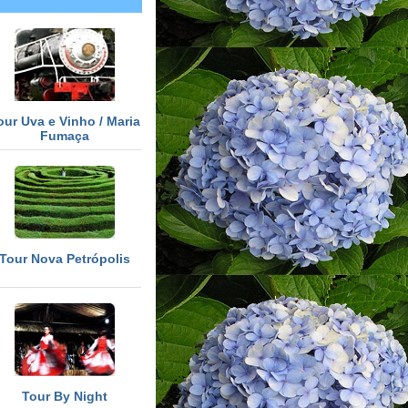
our Uva e Vinho / Maria
Fumaça
Tour Nova Petrópolis
Tour By Night