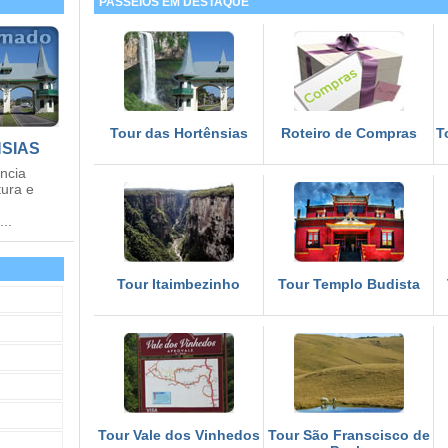
PASSEIOS EM DESTAQUE
Tour das Hortênsias
Roteiro de Compras
T
SIAS
ência
tura e
..
Tour Itaimbezinho
Tour Templo Budista
Tour Vale dos Vinhedos
Tour São Franscisco de