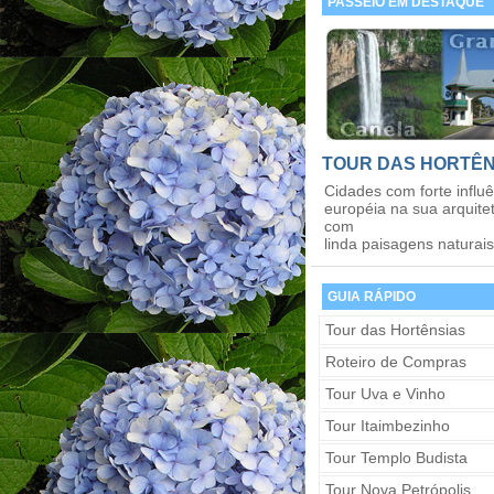
PASSEIO EM DESTAQUE
TOUR DAS HORTÊN
Cidades com forte influ
européia na sua arquite
com
linda paisagens naturais.
GUIA RÁPIDO
Tour das Hortênsias
Roteiro de Compras
Tour Uva e Vinho
Tour Itaimbezinho
Tour Templo Budista
Tour Nova Petrópolis