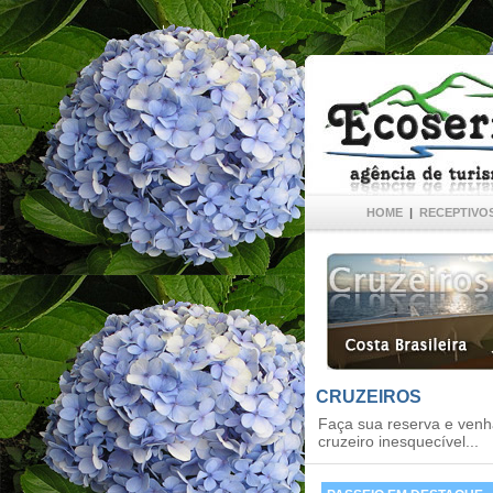
HOME
|
RECEPTIVO
CRUZEIROS
Faça sua reserva e venh
cruzeiro inesquecível...