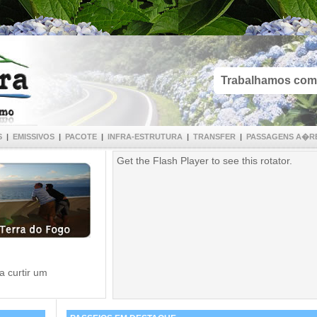
Trabalhamos com
S
|
EMISSIVOS
|
PACOTE
|
INFRA-ESTRUTURA
|
TRANSFER
|
PASSAGENS A�R
Get the Flash Player
to see this rotator.
a curtir um